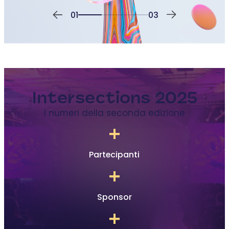
01
03
Intersections 2025
I numeri della seconda edizione
+
Partecipanti
+
Sponsor
+