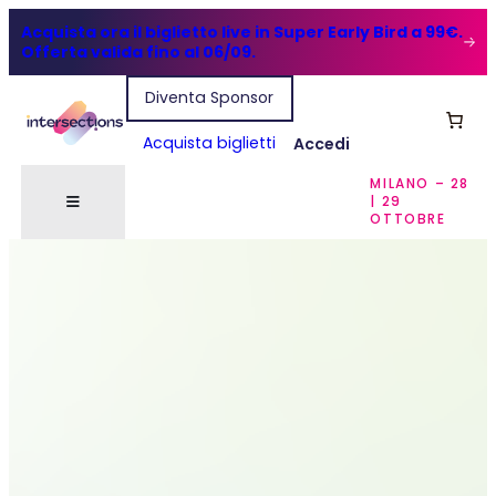
Acquista ora il biglietto live in Super Early Bird a 99€.
Offerta valida fino al 06/09.
Diventa Sponsor
Acquista biglietti
Accedi
MILANO – 28
| 29
OTTOBRE