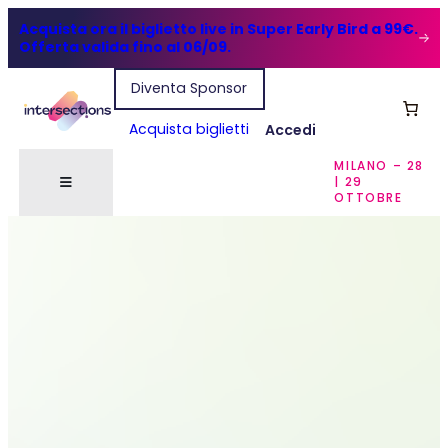
Acquista ora il biglietto live in Super Early Bird a 99€.
Offerta valida fino al 06/09.
Diventa Sponsor
Acquista biglietti
Accedi
MILANO – 28
| 29
OTTOBRE