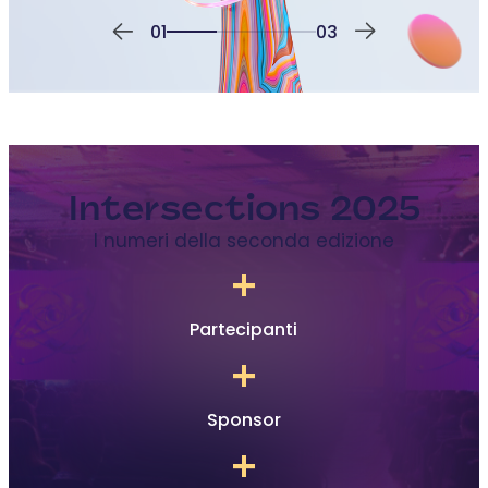
01
03
Intersections 2025
I numeri della seconda edizione
+
Partecipanti
+
Sponsor
+