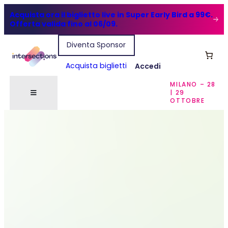
Acquista ora il biglietto live in Super Early Bird a 99€.
Offerta valida fino al 06/09.
Diventa Sponsor
Acquista biglietti
Accedi
MILANO – 28
| 29
OTTOBRE