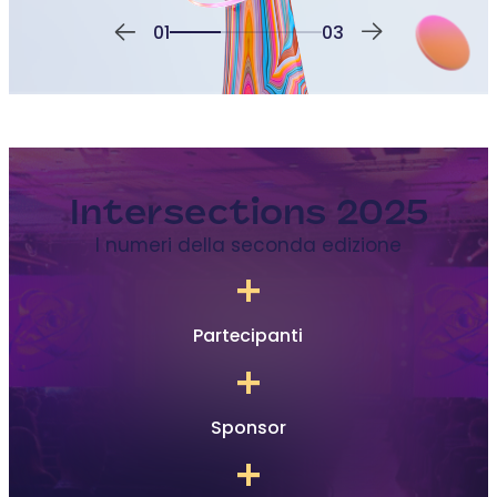
01
03
Intersections 2025
I numeri della seconda edizione
+
Partecipanti
+
Sponsor
+