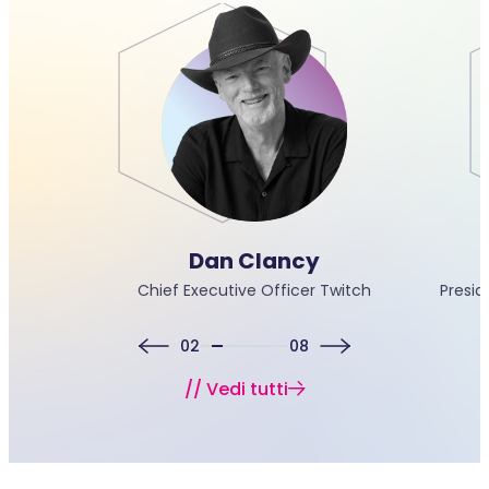
r
Dan Clancy
Chief Executive Officer Twitch
Presid
02
08
// Vedi tutti