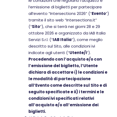
le condizioni che regolano l’acquisto e
l’emissione di biglietti per partecipare
all’evento “Intersections 2026” (“
Evento
”)
tramite il sito web “Intersections.it”
(“
Sito
”), che si terrà nei giorni 28 e 29
ottobre 2026 e organizzato da IAB Italia
Servizi S.r.l. (“
IAB Italia
”), come meglio
descritto sul Sito, alle condizioni ivi
indicate agli utenti (“
Utente/i
”).
Procedendo con l’acquisto e/o con
l’emissione del biglietto, l’Utente
dichiara di accettare i) le condizioni e
le modalità di partecipazione
all’Evento come descritte sul Sito e di
seguito specificate e ii) i termini e le
condizioni ivi specificati relativi
all’acquisto e/o all’emissione dei
biglietti.