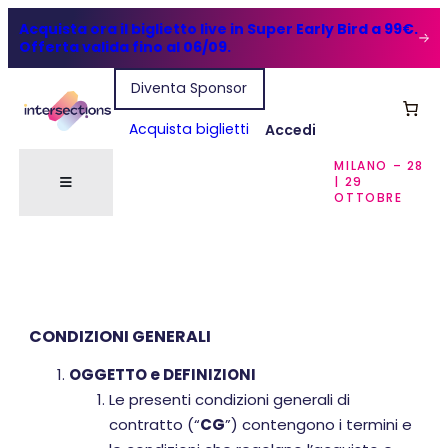
Acquista ora il biglietto live in Super Early Bird a 99€.
Offerta valida fino al 06/09.
Diventa Sponsor
Acquista biglietti
Accedi
MILANO – 28
| 29
OTTOBRE
CONDIZIONI GENERALI
OGGETTO e DEFINIZIONI
Le presenti condizioni generali di
contratto (“
CG
”) contengono i termini e