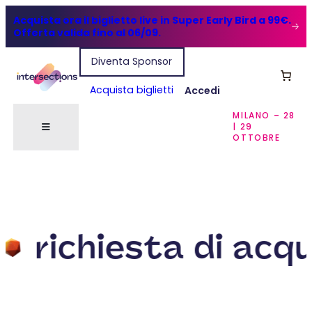
Acquista ora il biglietto live in Super Early Bird a 99€.
Offerta valida fino al 06/09.
Diventa Sponsor
Acquista biglietti
Accedi
MILANO – 28
| 29
OTTOBRE
richiesta di acqu