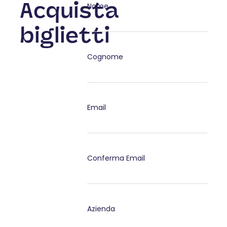
Acquista
Nome
biglietti
Cognome
Email
Conferma Email
Azienda